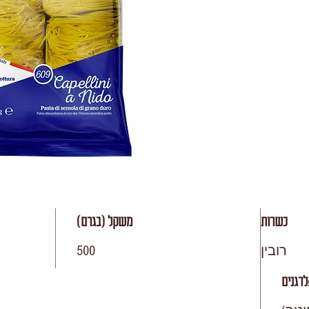
כשרות
משקל (בגרם)
רובין
500
רגנים