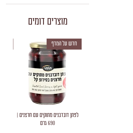
מוצרים דומים
חדש על המדף
חדש 
לפתן דובדבנים מתוקים עם חרצנים |
לפתן חצאי
690 גרם