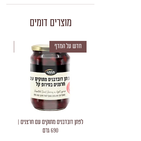
מוצרים דומים
חדש על המדף
חדש 
לפתן דובדבנים מתוקים עם חרצנים |
לפתן חצאי
690 גרם