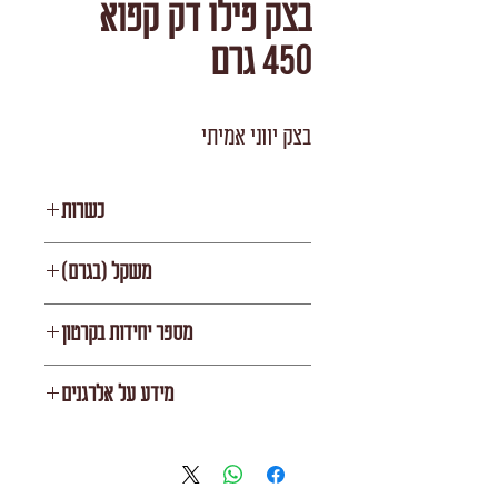
בצק פילו דק קפוא
450 גרם
בצק יווני אמיתי
כשרות
רובין
משקל (בגרם)
450
מספר יחידות בקרטון
24
מידע על אלרגנים
מכיל גלוטן (מקור חיטה), סויה