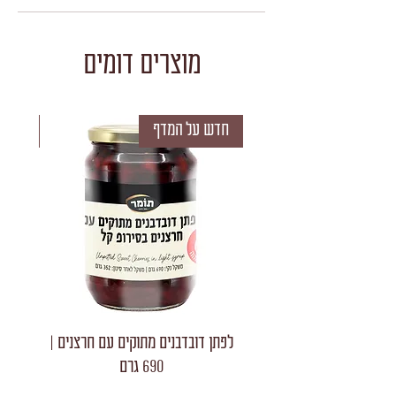
מוצרים דומים
חדש על המדף
חדש 
לפתן דובדבנים מתוקים עם חרצנים |
לפתן חצאי
690 גרם