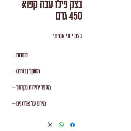
בצק פילו עבה קפוא
450 גרם
בצק יווני אמיתי
כשרות
רובין
משקל (בגרם)
450
מספר יחידות בקרטון
24
מידע על אלרגנים
מכיל גלוטן (מקור חיטה), סויה