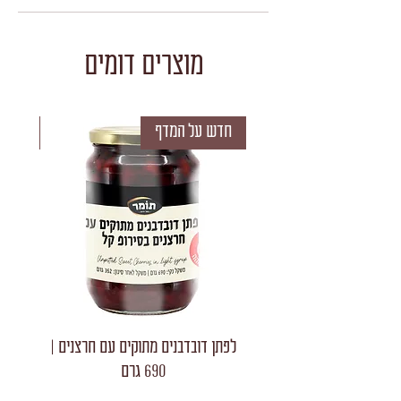
מוצרים דומים
חדש על המדף
חדש 
לפתן דובדבנים מתוקים עם חרצנים |
לפתן חצאי
690 גרם