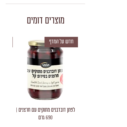
מוצרים דומים
חדש על המדף
חדש 
לפתן דובדבנים מתוקים עם חרצנים |
לפתן חצאי
690 גרם