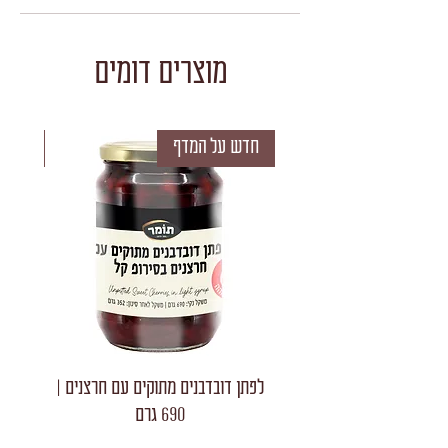
מוצרים דומים
חדש על המדף
חדש 
לפתן דובדבנים מתוקים עם חרצנים |
לפתן חצאי
690 גרם