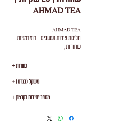
AHMAD TEA
AHMAD TEA
חליטת פירות ועשבים - דומדמניות
שחורות,
סה"כ 20 שקיות במעטפות נפרדות
כשרות
KF
משקל (בגרם)
V
מספר יחידות בקרטון
6