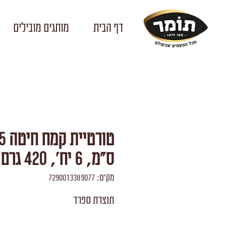
דף הבית
מותגים מובילים
טורטיית
ס"מ, 6 יח', 420 גרם
מק"ט: 7290013389077
תוצרת ספרד