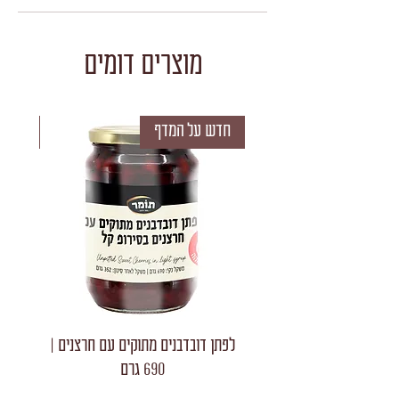
מוצרים דומים
חדש על המדף
חדש 
לפתן דובדבנים מתוקים עם חרצנים |
לפתן חצאי
690 גרם