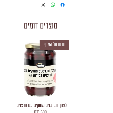
מוצרים דומים
חדש על המדף
חדש 
לפתן דובדבנים מתוקים עם חרצנים |
לפתן חצאי
690 גרם