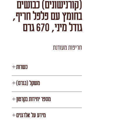
(קורנישונים) כבושים
בחומץ עם פלפל חריף,
גודל מיני, 670 גרם
חריפות מעודנת
כשרות
STAR K
משקל (בגרם)
670
מספר יחידות בקרטון
12
מידע על אלרגנים
ללא אלרגנים