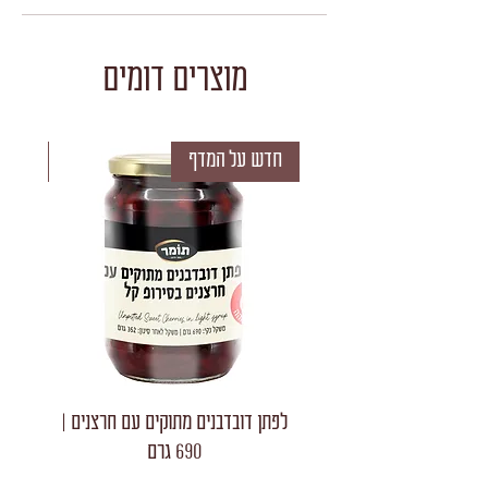
מוצרים דומים
חדש על המדף
חדש 
לפתן דובדבנים מתוקים עם חרצנים |
לפתן חצאי
690 גרם