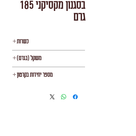
בסגנון מקסיקני 185
גרם
כשרות
משולש K
משקל (בגרם)
185
מספר יחידות בקרטון
12