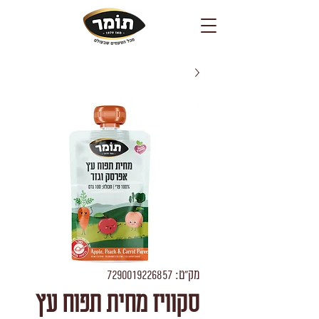
מק"ט: 7290019226857
סקוויז מחית תפוח עץ