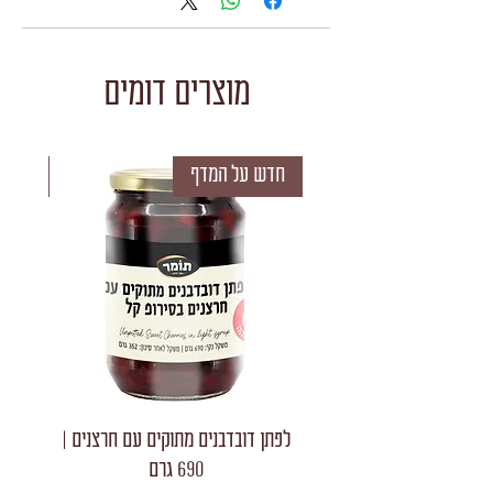
מוצרים דומים
חדש על המדף
חדש 
לפתן דובדבנים מתוקים עם חרצנים |
לפתן חצאי
690 גרם