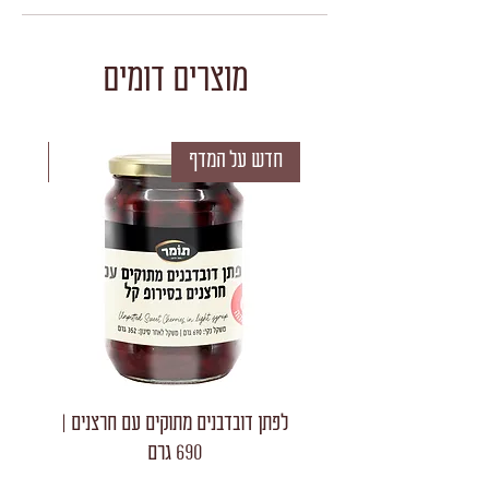
מוצרים דומים
חדש על המדף
חדש 
לפתן דובדבנים מתוקים עם חרצנים |
לפתן חצאי
690 גרם