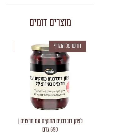
מוצרים דומים
חדש על המדף
חדש 
לפתן דובדבנים מתוקים עם חרצנים |
לפתן חצאי
690 גרם