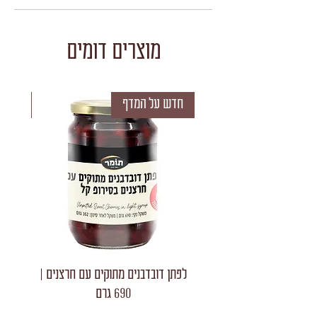
מוצרים דומים
חדש על המדף
חדש 
לפתן דובדבנים מתוקים עם חרצנים |
לפתן חצאי
690 גרם