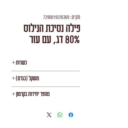
מק"ט: 7290019226369
פילה נסיכת הנילוס
80% דג, עם עור
כשרות
בדצ עדה חרדית
משקל (בגרם)
weight by unit
מספר יחידות בקרטון
0