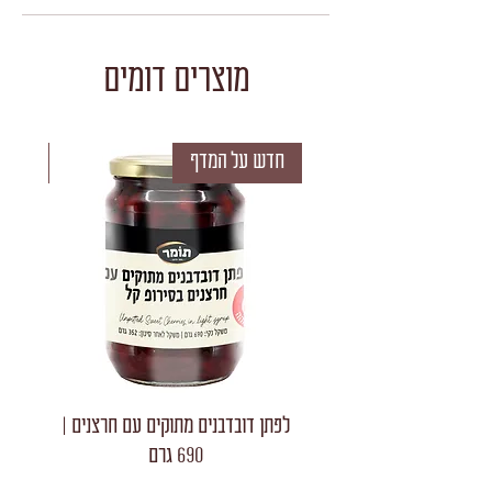
מוצרים דומים
חדש על המדף
חדש 
לפתן דובדבנים מתוקים עם חרצנים |
לפתן חצאי
690 גרם