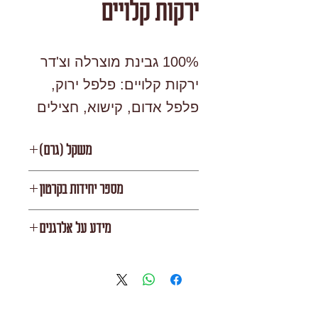
ירקות קלויים
100% גבינת מוצרלה וצ'דר
ירקות קלויים: פלפל ירוק,
פלפל אדום, קישוא, חצילים
פיצה איטלקית
עם בצק איטלקי מובחר
משקל (גרם)
465 גרם
מספר יחידות בקרטון
12
מידע על אלרגנים
מכיל: גלוטן (מקור
חיטה), חלב.
עלול להכיל: דגים, חרדל