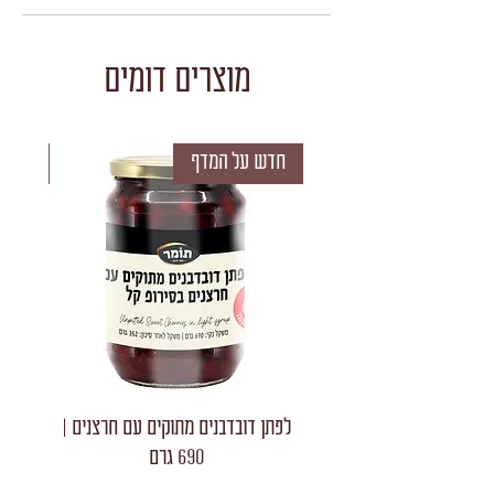
וסויה
מוצרים דומים
חדש על המדף
חדש 
לפתן דובדבנים מתוקים עם חרצנים |
לפתן חצאי
690 גרם