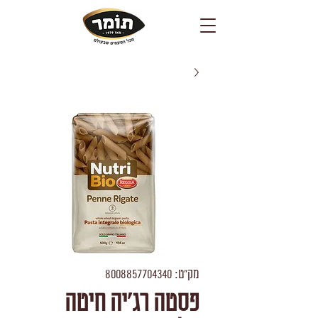
מק"ט: 8008857704340
פסטה רג'יה חיטה