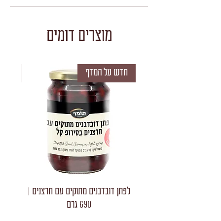
מוצרים דומים
חדש על המדף
חדש 
לפתן דובדבנים מתוקים עם חרצנים |
לפתן חצאי
690 גרם