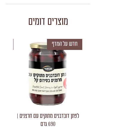
מוצרים דומים
חדש על המדף
חדש 
לפתן דובדבנים מתוקים עם חרצנים |
לפתן חצאי
690 גרם