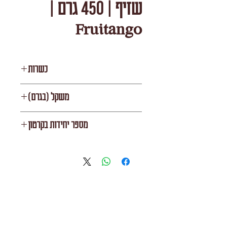
שזיף | 450 גרם |
Fruitango
כשרות
רובין/בית יוסף
משקל (בגרם)
284
מספר יחידות בקרטון
12