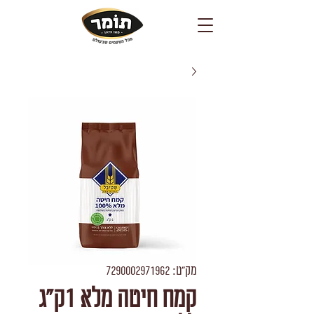
מק"ט: 7290002971962
קמח חיטה מלא 1ק"ג