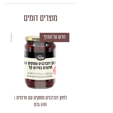
מוצרים דומים
חדש על המדף
חדש 
לפתן דובדבנים מתוקים עם חרצנים |
לפתן חצאי
690 גרם