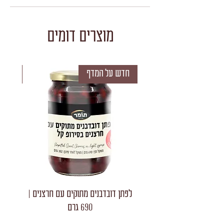
מוצרים דומים
חדש על המדף
חדש 
לפתן דובדבנים מתוקים עם חרצנים |
לפתן חצאי
690 גרם