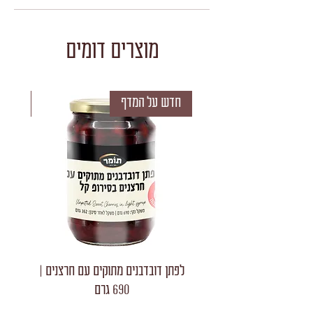
מוצרים דומים
חדש על המדף
חדש 
לפתן דובדבנים מתוקים עם חרצנים |
לפתן חצאי
690 גרם