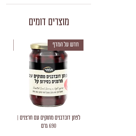
מוצרים דומים
חדש על המדף
חדש 
לפתן דובדבנים מתוקים עם חרצנים |
לפתן חצאי
690 גרם