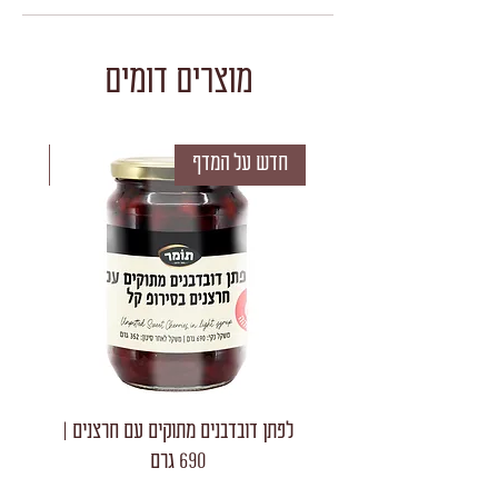
מוצרים דומים
חדש על המדף
חדש 
לפתן דובדבנים מתוקים עם חרצנים |
לפתן חצאי
690 גרם