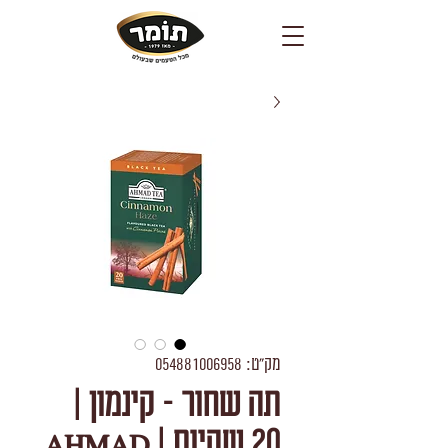
מק"ט: 054881006958
תה שחור - קינמון |
20 שקיות | AHMAD