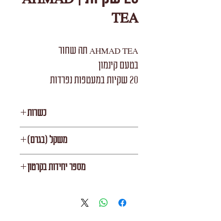
TEA
AHMAD TEA תה שחור
בטעם קינמון
20 שקיות במעטפות נפרדות
כשרות
KF
משקל (בגרם)
V
מספר יחידות בקרטון
6