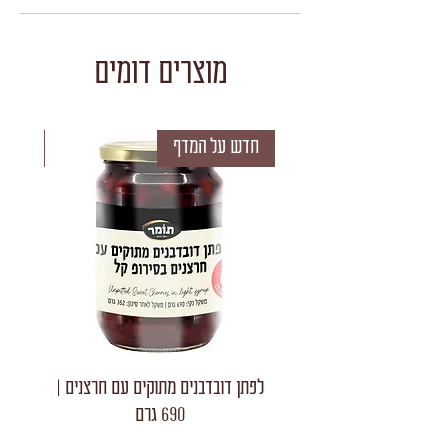
מוצרים דומים
חדש על המדף
חדש 
לפתן דובדבנים מתוקים עם חרצנים |
לפתן חצאי
690 גרם