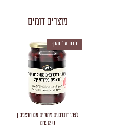
מוצרים דומים
חדש על המדף
חדש 
לפתן דובדבנים מתוקים עם חרצנים |
לפתן חצאי
690 גרם