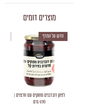
מוצרים דומים
חדש על המדף
חדש 
לפתן דובדבנים מתוקים עם חרצנים |
לפתן חצאי
690 גרם