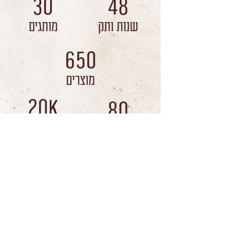
30
48
שנות ותק
מותגים
650
מוצרים
20
80
K
מ"ר מחסנים
עובדים
חברת "תומר" עוסקת ביבוא ובשיווק מוצרי מזון