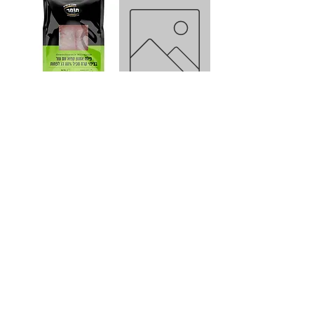
מוסדי פילה אמנון 80% עם
פילה אמנון 80% גודל 3-
עור 3-5 10ק"ג
5עם עור
צ'יפס בטטה קפוא 1 ק"ג
שוק מוסדי
טעינת מוצרים נוספים