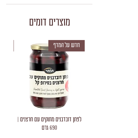
מוצרים דומים
חדש על המדף
חדש 
לפתן דובדבנים מתוקים עם חרצנים |
לפתן חצאי
690 גרם