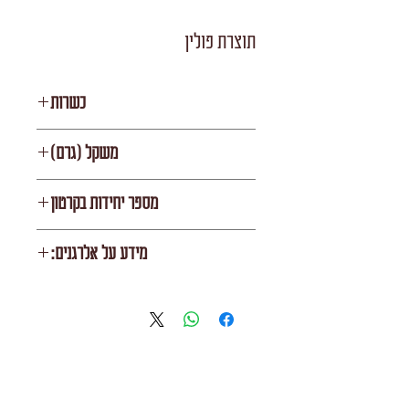
תוצרת פולין
כשרות
בד"צ מהדרין (רובין)
משקל (גרם)
400
מספר יחידות בקרטון
24
מידע על אלרגנים:
מכיל גלוטן (מקור חיטה)