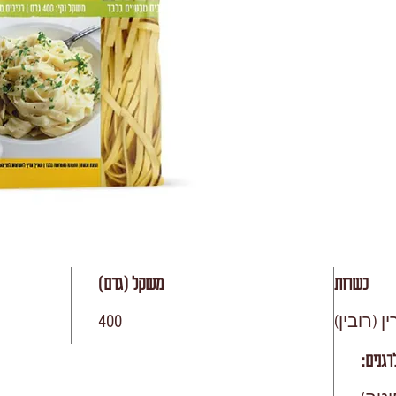
כשרות
משקל (גרם)
 (רובין)
400
רגנים: