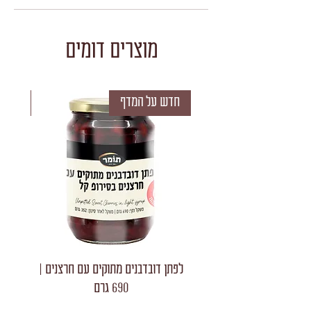
מוצרים דומים
חדש על המדף
חדש 
לפתן דובדבנים מתוקים עם חרצנים |
לפתן חצאי
690 גרם