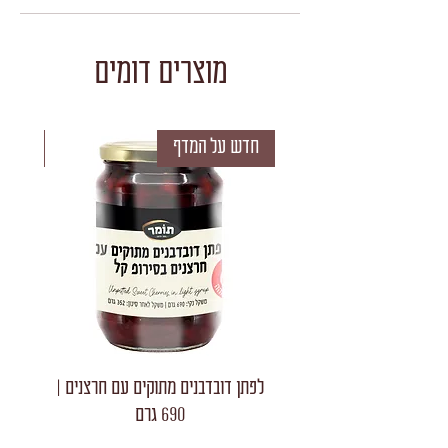
מוצרים דומים
חדש על המדף
חדש 
לפתן דובדבנים מתוקים עם חרצנים |
לפתן חצאי
690 גרם