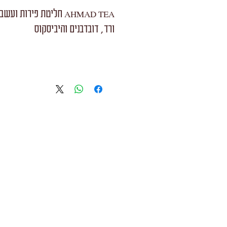
AHMAD TEA חליטת פירות ועשבים
ורד, דובדבנים והיביסקוס
20 שקיות במעטפות נפרדות