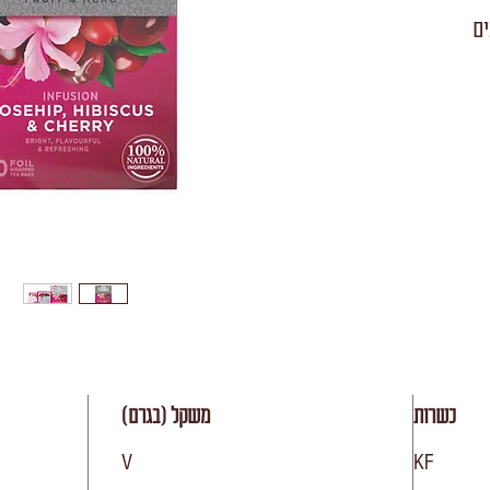
כשרות
משקל (בגרם)
V
KF