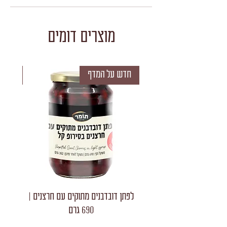
מוצרים דומים
חדש על המדף
חדש 
לפתן דובדבנים מתוקים עם חרצנים |
לפתן חצאי
690 גרם