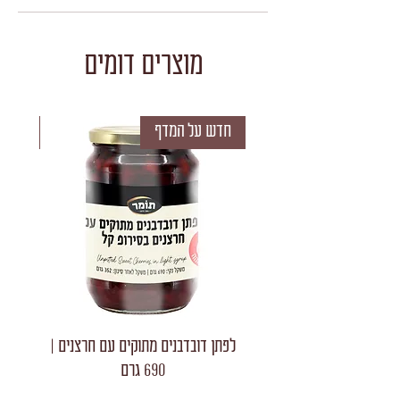
מוצרים דומים
חדש על המדף
חדש 
לפתן דובדבנים מתוקים עם חרצנים |
לפתן חצאי
690 גרם