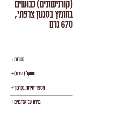
(קורנישונים) כבושים
בחומץ בסגנון צרפתי,
670 גרם
כשרות
STAR K
משקל (בגרם)
670
מספר יחידות בקרטון
12
מידע על אלרגנים
ללא אלרגנים