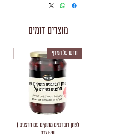
מוצרים דומים
חדש על המדף
חדש 
לפתן דובדבנים מתוקים עם חרצנים |
לפתן חצאי
690 גרם