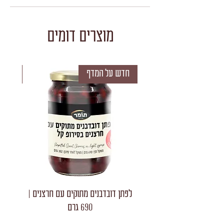
מוצרים דומים
חדש על המדף
חדש 
לפתן דובדבנים מתוקים עם חרצנים |
לפתן חצאי
690 גרם