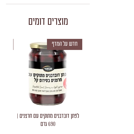
מוצרים דומים
חדש על המדף
חדש 
לפתן דובדבנים מתוקים עם חרצנים |
לפתן חצאי
690 גרם