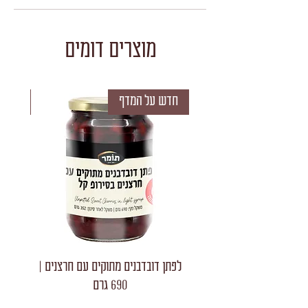
מוצרים דומים
חדש על המדף
חדש 
לפתן דובדבנים מתוקים עם חרצנים |
לפתן חצאי
690 גרם