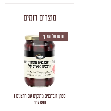
מוצרים דומים
חדש על המדף
חדש 
לפתן דובדבנים מתוקים עם חרצנים |
לפתן חצאי
690 גרם