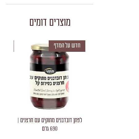
מוצרים דומים
חדש על המדף
חדש 
לפתן דובדבנים מתוקים עם חרצנים |
לפתן חצאי
690 גרם