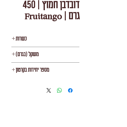
דובדבן חמוץ | 450
גרם | Fruitango
כשרות
רובין/בית יוסף
משקל (בגרם)
450
מספר יחידות בקרטון
12