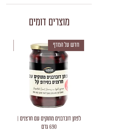
מוצרים דומים
חדש על המדף
חדש 
לפתן דובדבנים מתוקים עם חרצנים |
לפתן חצאי
690 גרם