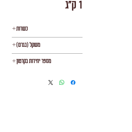
1 ק"ג
כשרות
העדה החרדית
משקל (בגרם)
1000
מספר יחידות בקרטון
10