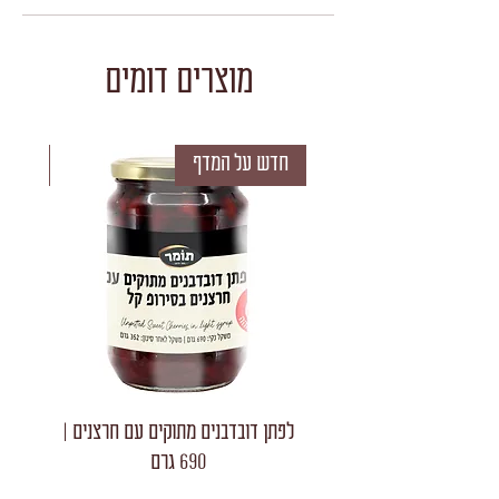
מוצרים דומים
חדש על המדף
חדש 
לפתן דובדבנים מתוקים עם חרצנים |
לפתן חצאי
690 גרם