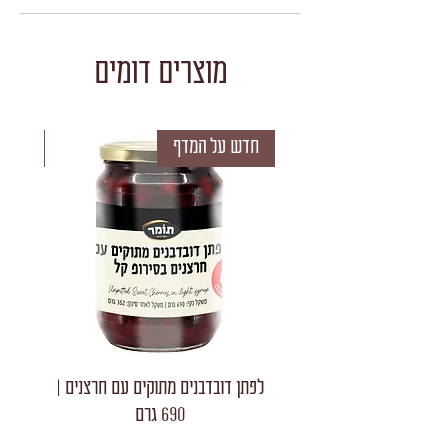
מוצרים דומים
חדש על המדף
חדש 
לפתן דובדבנים מתוקים עם חרצנים |
לפתן חצאי
690 גרם