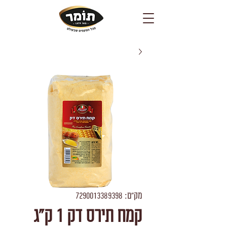
מק"ט: 7290013389398
קמח תירס דק 1 ק"ג