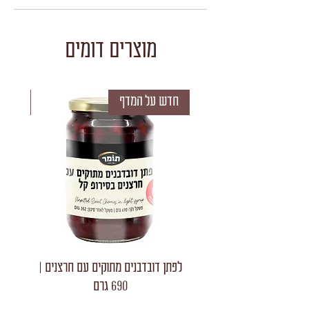
מוצרים דומים
חדש על המדף
חדש 
לפתן דובדבנים מתוקים עם חרצנים |
לפתן חצאי
690 גרם