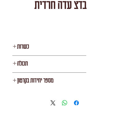
בדצ עדה חרדית
כשרות
בד"צ עדה חרדית
תכולה
1 ליטר
מספר יחידות בקרטון
15