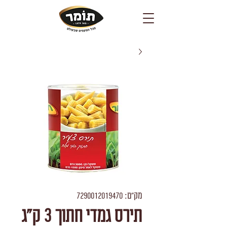
מק"ט: 7290012019470
תירס גמדי חתוך 3 ק"ג