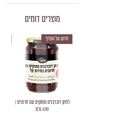
מוצרים דומים
חדש על המדף
חדש 
לפתן דובדבנים מתוקים עם חרצנים |
לפתן חצאי
690 גרם